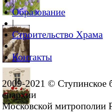
|
Образование
|
Строительство Храма
|
Контакты
2009-2021 © Ступинское 
епархии
Московской митрополии 