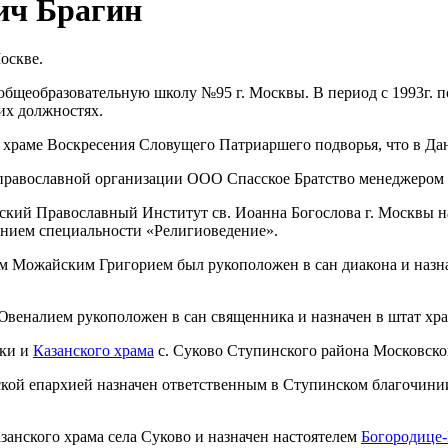
ич Брагин
Москве.
общеобразовательную школу №95 г. Москвы. В период с 1993г. по
их должностях.
в храме Воскресения Словущего Патриаршего подворья, что в Дани
 в православной организации ООО Спасское Братство менеджером
йский Православный Институт св. Иоанна Богослова г. Москвы на
ением специальности «Религиоведение».
пом Можайским Григорием был рукоположен в сан диакона и назн
Ювеналием рукоположен в сан священника и назначен в штат хр
йки и
Казанского храма
с. Суково Ступинского района Московско
кой епархией назначен ответственным в Ступинском благочини
азанского храма села Суково и назначен настоятелем
Богородице-