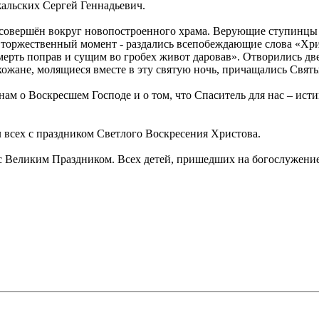
жальских Сергей Геннадьевич.
совершён вокруг новопостроенного храма. Верующие ступинцы 
 торжественный момент - раздались всепобеждающие слова «Хрис
мерть поправ и сущим во гробех живот даровав». Отворились дв
ожане, молящиеся вместе в эту святую ночь, причащались Свят
 о Воскресшем Господе и о том, что Спаситель для нас – истинн
 всех с праздником Светлого Воскресения Христова.
с Великим Праздником. Всех детей, пришедших на богослужение