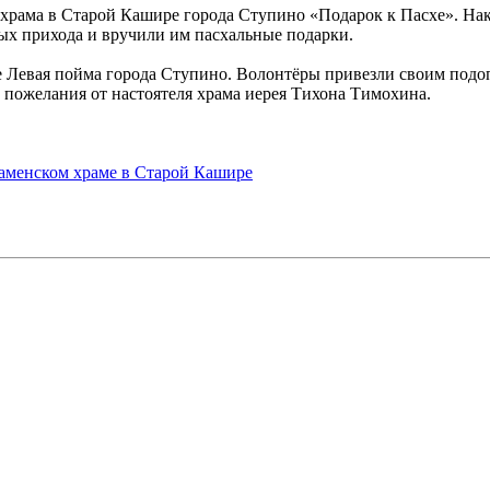
о храма в Старой Кашире города Ступино «Подарок к Пасхе». Н
х прихода и вручили им пасхальные подарки.
це Левая пойма города Ступино. Волонтёры привезли своим под
 пожелания от настоятеля храма иерея Тихона Тимохина.
наменском храме в Старой Кашире