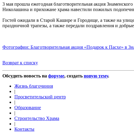
3 мая прошла ежегодная благотворительная акция Знаменског
Николашина и прихожане храма навестили пожилых подопечны
Гостей ожидали в Старой Кашире и Городище, а также на ули
праздничной трапезы, а также передали поздравления и добрые
Фотографии: Благотворительная акция «Подарок к Пасхе» в З
Возврат к списку
Обсудить новость на
форуме
, создать
новую тему
.
Жизнь благочиния
|
Просветительский центр
|
Образование
|
Строительство Храма
|
Контакты