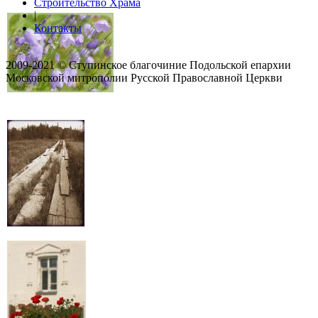
Строительство Храма
|
Контакты
2009-2021 © Ступинское благочиние Подольской епархии
Московской митрополии Русской Православной Церкви