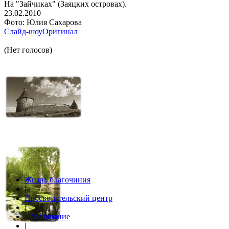
На "Зайчиках" (Заяцких островах).
23.02.2010
Фото: Юлия Сахарова
Слайд-шоу
Оригинал
(Нет голосов)
Жизнь благочиния
|
Просветительский центр
|
Образование
|