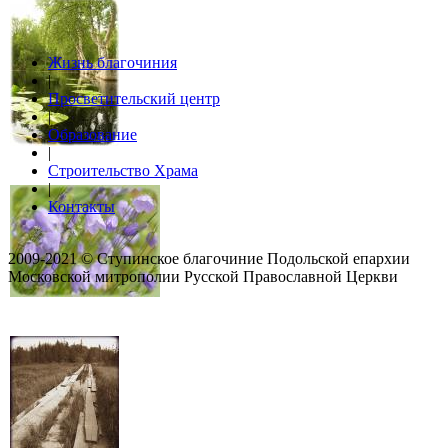
Жизнь благочиния
|
Просветительский центр
|
Образование
|
Строительство Храма
|
Контакты
2009-2021 © Ступинское благочиние Подольской епархии
Московской митрополии Русской Православной Церкви