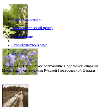
Жизнь благочиния
|
Просветительский центр
|
Образование
|
Строительство Храма
|
Контакты
2009-2021 © Ступинское благочиние Подольской епархии
Московской митрополии Русской Православной Церкви