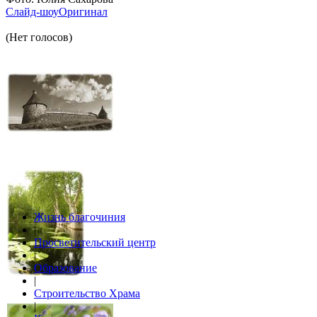
Слайд-шоу
Оригинал
(Нет голосов)
Жизнь благочиния
|
Просветительский центр
|
Образование
|
Строительство Храма
|