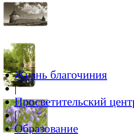
Жизнь благочиния
|
Просветительский цент
|
Образование