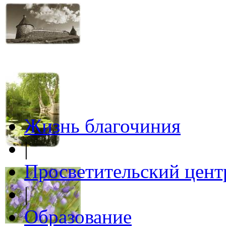
Жизнь благочиния
|
Просветительский цент
|
Образование