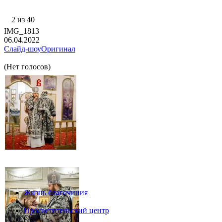
2 из 40
IMG_1813
06.04.2022
Слайд-шоу
Оригинал
(Нет голосов)
Жизнь благочиния
|
Просветительский центр
|