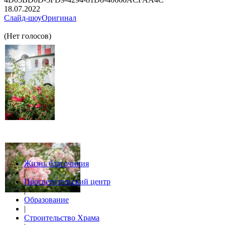
18.07.2022
Слайд-шоу
Оригинал
(Нет голосов)
Жизнь благочиния
|
Просветительский центр
|
Образование
|
Строительство Храма