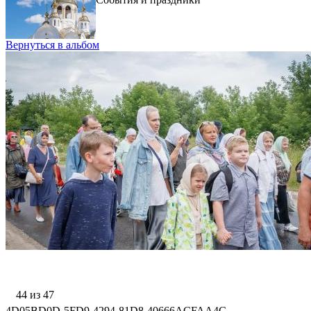
Вернуться в альбом
44 из 47
4D05BD0D-5FD9-4294-81D8-40666ACFAA4C