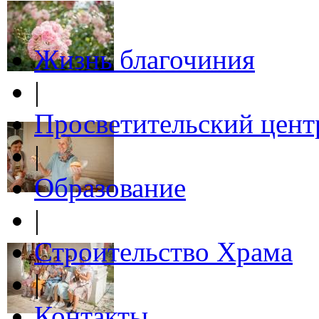
Жизнь благочиния
|
Просветительский цент
|
Образование
|
Строительство Храма
|
Контакты