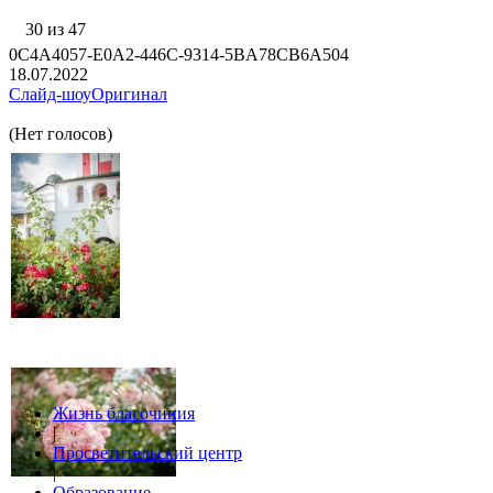
30 из 47
0C4A4057-E0A2-446C-9314-5BA78CB6A504
18.07.2022
Слайд-шоу
Оригинал
(Нет голосов)
Жизнь благочиния
|
Просветительский центр
|
Образование