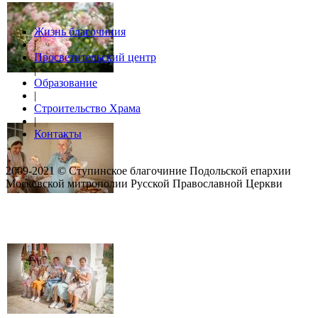
Жизнь благочиния
|
Просветительский центр
|
Образование
|
Строительство Храма
|
Контакты
2009-2021 © Ступинское благочиние Подольской епархии
Московской митрополии Русской Православной Церкви