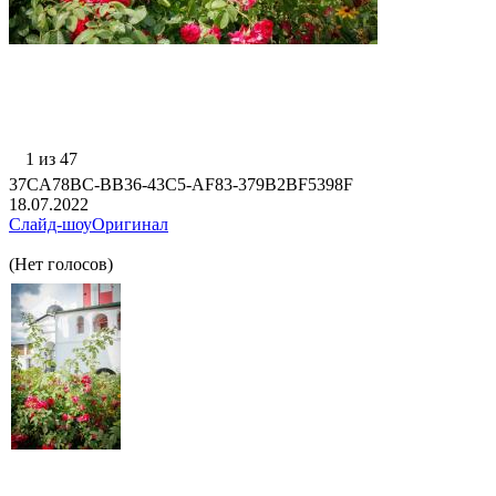
1 из 47
37CA78BC-BB36-43C5-AF83-379B2BF5398F
18.07.2022
Слайд-шоу
Оригинал
(Нет голосов)